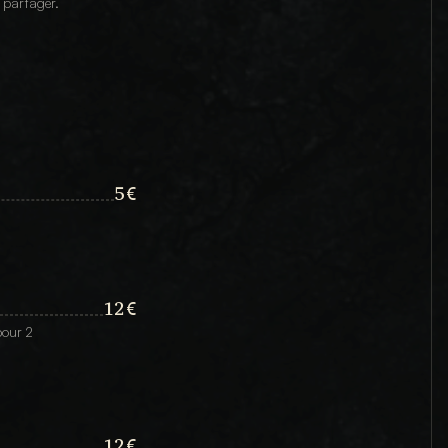
à partager.
5€
12€
our 2 
12€