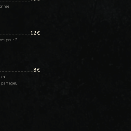
sonnes.
12€
és pour 2 
8€
in 
à partager.