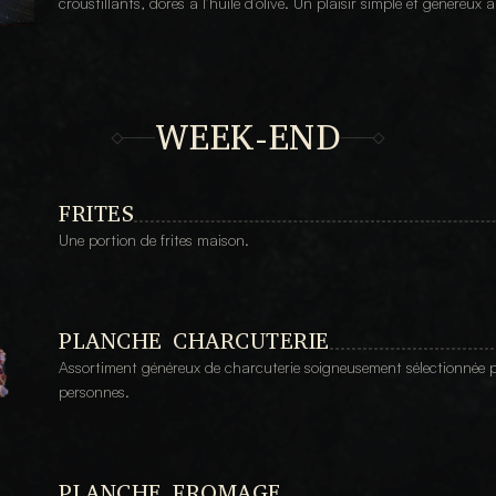
croustillants, dorés à l’huile d’olive. Un plaisir simple et généreux 
WEEK-END
FRITES
Une portion de frites maison.
PLANCHE CHARCUTERIE
Assortiment généreux de charcuterie soigneusement sélectionnée p
personnes.
PLANCHE FROMAGE